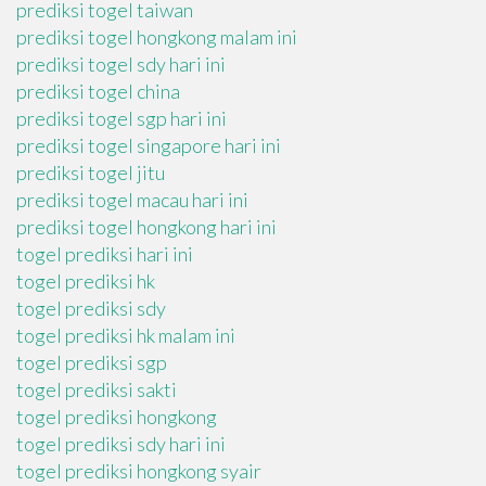
prediksi togel taiwan
prediksi togel hongkong malam ini
prediksi togel sdy hari ini
prediksi togel china
prediksi togel sgp hari ini
prediksi togel singapore hari ini
prediksi togel jitu
prediksi togel macau hari ini
prediksi togel hongkong hari ini
togel prediksi hari ini
togel prediksi hk
togel prediksi sdy
togel prediksi hk malam ini
togel prediksi sgp
togel prediksi sakti
togel prediksi hongkong
togel prediksi sdy hari ini
togel prediksi hongkong syair