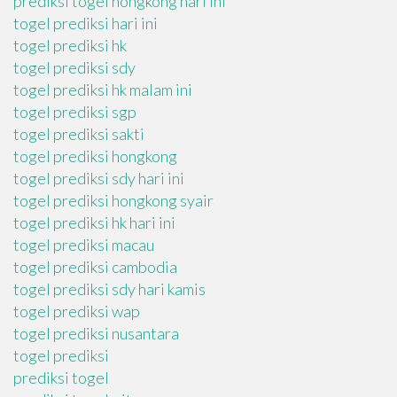
prediksi togel hongkong hari ini
togel prediksi hari ini
togel prediksi hk
togel prediksi sdy
togel prediksi hk malam ini
togel prediksi sgp
togel prediksi sakti
togel prediksi hongkong
togel prediksi sdy hari ini
togel prediksi hongkong syair
togel prediksi hk hari ini
togel prediksi macau
togel prediksi cambodia
togel prediksi sdy hari kamis
togel prediksi wap
togel prediksi nusantara
togel prediksi
prediksi togel