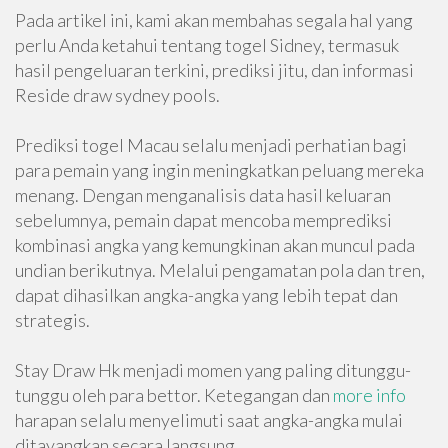
Pada artikel ini, kami akan membahas segala hal yang
perlu Anda ketahui tentang togel Sidney, termasuk
hasil pengeluaran terkini, prediksi jitu, dan informasi
Reside draw sydney pools.
Prediksi togel Macau selalu menjadi perhatian bagi
para pemain yang ingin meningkatkan peluang mereka
menang. Dengan menganalisis data hasil keluaran
sebelumnya, pemain dapat mencoba memprediksi
kombinasi angka yang kemungkinan akan muncul pada
undian berikutnya. Melalui pengamatan pola dan tren,
dapat dihasilkan angka-angka yang lebih tepat dan
strategis.
Stay Draw Hk menjadi momen yang paling ditunggu-
tunggu oleh para bettor. Ketegangan dan
more info
harapan selalu menyelimuti saat angka-angka mulai
ditayangkan secara langsung.