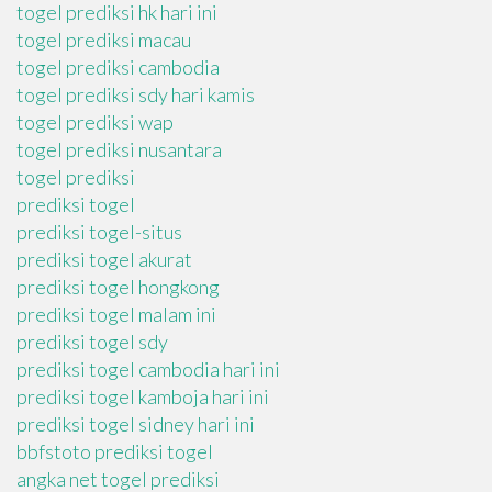
togel prediksi hk hari ini
togel prediksi macau
togel prediksi cambodia
togel prediksi sdy hari kamis
togel prediksi wap
togel prediksi nusantara
togel prediksi
prediksi togel
prediksi togel-situs
prediksi togel akurat
prediksi togel hongkong
prediksi togel malam ini
prediksi togel sdy
prediksi togel cambodia hari ini
prediksi togel kamboja hari ini
prediksi togel sidney hari ini
bbfstoto prediksi togel
angka net togel prediksi