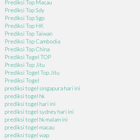
Prediksi Top Macau
Prediksi Top Sdy
Prediksi Top Sgp
Prediksi Top HK
Prediksi Top Taiwan
Prediksi Top Cambodia
Prediksi Top China
Prediksi Togel TOP
Prediksi Top Jitu
Prediksi Togel Top Jitu
Prediksi Togel
prediksi togel singapura hari ini
prediksi togel hk
prediksi togel hari ini
prediksi togel sydney hari ini
prediksi togel hk malam ini
prediksi togel macau
prediksi togel wap