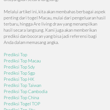
Melalui artikel ini, kita akan membahas berbagai aspek
penting dari togel Macau, mulai dari pengeluaran hasil
terbaru, hingga Are living draw yang menampilkan
hasil secara langsung. Kami juga akan memberikan
prediksi dan bocoran yang bisa jadi referensi bagi
Anda dalam memasang angka.
Prediksi Top
Prediksi Top Macau
Prediksi Top Sdy
Prediksi Top Sgp
Prediksi Top HK
Prediksi Top Taiwan
Prediksi Top Cambodia
Prediksi Top China
Prediksi Togel TOP
Prediksi Top Jitu