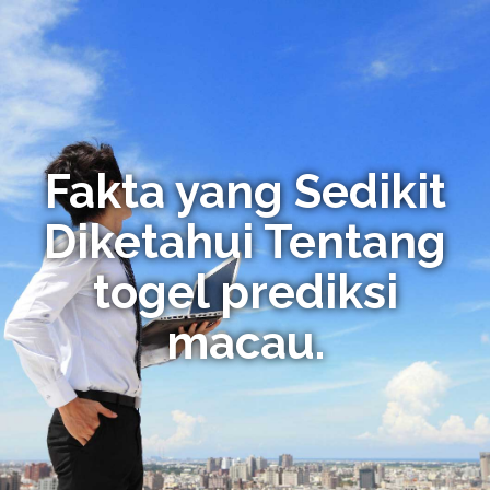
Fakta yang Sedikit
Diketahui Tentang
togel prediksi
macau.